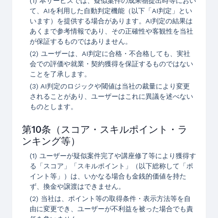
(1) 本サービスでは、疑似案件の成果物提出時等におい
て、AIを利用した自動判定機能（以下「AI判定」とい
います）を提供する場合があります。AI判定の結果は
あくまで参考情報であり、その正確性や客観性を当社
が保証するものではありません。
(2) ユーザーは、AI判定に合格・不合格しても、実社
会での評価や就業・契約獲得を保証するものではない
ことを了承します。
(3) AI判定のロジックや閾値は当社の裁量により変更
されることがあり、ユーザーはこれに異議を述べない
ものとします。
第10条（スコア・スキルポイント・ラ
ンキング等）
(1) ユーザーが疑似案件完了や講座修了等により獲得す
る「スコア」「スキルポイント」（以下総称して「ポ
イント等」）は、いかなる場合も金銭的価値を持た
ず、換金や譲渡はできません。
(2) 当社は、ポイント等の取得条件・表示方法等を自
由に変更でき、ユーザーが不利益を被った場合でも責