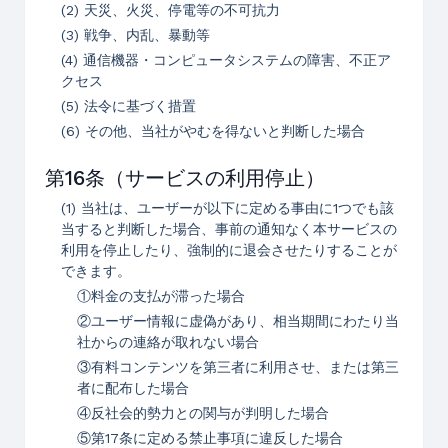
(2) 天災、火災、停電等の不可抗力
(3) 戦争、内乱、暴動等
(4) 通信機器・コンピュータシステムの障害、不正ア
クセス
(5) 法令に基づく措置
(6) その他、当社がやむを得ないと判断した場合
第16条（サービスの利用停止）
(1) 当社は、ユーザーが以下に定める事由に1つでも該
当すると判断した場合、事前の通知なく本サービスの
利用を停止したり、強制的に退会させたりすることが
できます。
①料金の支払が滞った場合
②ユーザー情報に虚偽があり、相当期間にわたり当
社からの連絡が取れない場合
③有料コンテンツを第三者に利用させ、または第三
者に配布した場合
④反社会的勢力との関与が判明した場合
⑤第17条に定める禁止事項に違反した場合