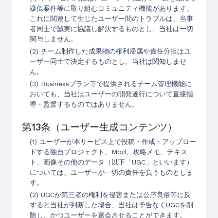
疑似案件等に取り組むコミュニティ機能があります。
これに関連して生じたユーザー間のトラブルは、当事
者同士で誠実に協議し解決するものとし、当社は一切
関与しません。
(2) チーム制作した成果物の権利帰属や責任分担はユ
ーザー同士で決定するものとし、当社は関知しませ
ん。
(3) Businessプラン等で提供されるチーム管理機能に
おいても、当社はユーザーの開発遂行について直接指
導・監督するものではありません。
第13条（ユーザー生成コンテンツ）
(1) ユーザーが本サービス上で投稿・作成・アップロー
ドする独自プロジェクト、Mod、攻略メモ、テキス
ト、画像その他のデータ（以下「UGC」といいます）
については、ユーザーが一切の責任を負うものとしま
す。
(2) UGCが第三者の権利を侵害または公序良俗等に反
すると当社が判断した場合、当社は予告なくUGCを削
除し、かつユーザーを退会させることができます。